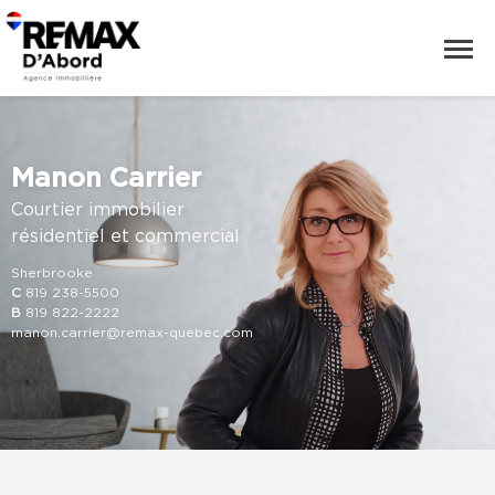
Manon Carrier
Courtier immobilier
résidentiel et commercial
Sherbrooke
C
819 238-5500
B
819 822-2222
manon.carrier@remax-quebec.com