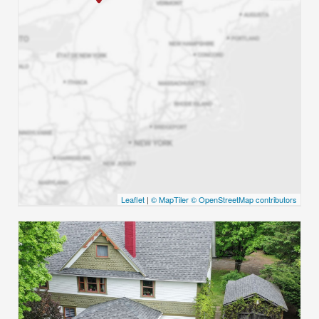
Leaflet
|
© MapTiler
© OpenStreetMap contributors