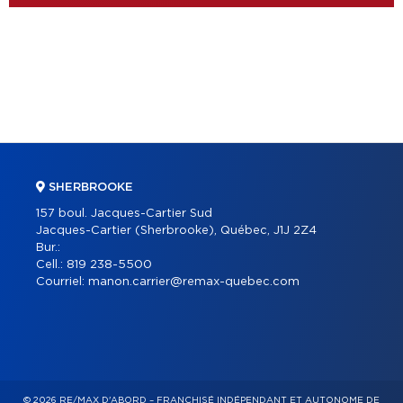
SHERBROOKE
157 boul. Jacques-Cartier Sud
Jacques-Cartier (Sherbrooke), Québec, J1J 2Z4
Bur.:
Cell.:
819 238-5500
Courriel:
manon.carrier@remax-quebec.com
© 2026 RE/MAX D'ABORD – FRANCHISÉ INDÉPENDANT ET AUTONOME DE